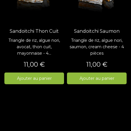
Sandoitchi Thon Cuit
Sandoitchi Saumon
Triangle de riz, algue nori,
Triangle de riz, algue nori,
avocat, thon cuit,
saumon, cream cheese - 4
mayonnaise - 4...
pièces
Prix
Prix
11,00 €
11,00 €
Ajouter au panier
Ajouter au panier