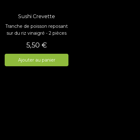
Sushi Crevette
Tranche de poisson reposant
sur du riz vinaigré - 2 pièces
Prix
5,50 €
Ajouter au panier