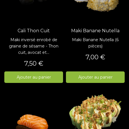
Cali Thon Cuit
Maki Banane Nutella
Maki inversé enrobé de
Maki Banane Nutella (6
graine de sésame - Thon
pièces)
cuit, avocat et...
Prix
7,00 €
Prix
7,50 €
Ajouter au panier
Ajouter au panier