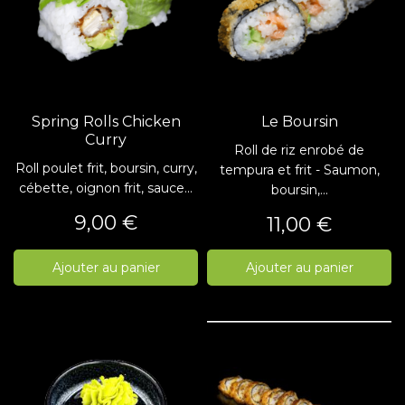
Spring Rolls Chicken
Le Boursin
Curry
Roll de riz enrobé de
Roll poulet frit, boursin, curry,
tempura et frit - Saumon,
cébette, oignon frit, sauce...
boursin,...
Prix
9,00 €
Prix
11,00 €
Ajouter au panier
Ajouter au panier