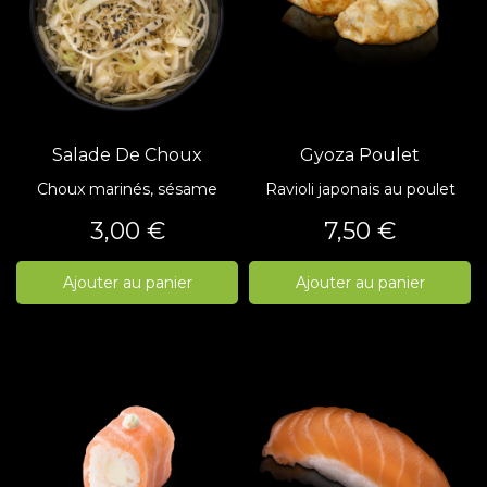
Salade De Choux
Gyoza Poulet
Choux marinés, sésame
Ravioli japonais au poulet
Prix
Prix
3,00 €
7,50 €
Ajouter au panier
Ajouter au panier