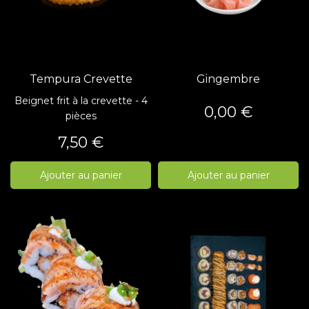
Tempura Crevette
Gingembre
Beignet frit à la crevette - 4
Prix
0,00 €
pièces
Prix
7,50 €
Ajouter au panier
Ajouter au panier