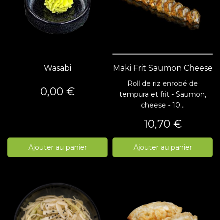
Wasabi
Maki Frit Saumon Cheese
Roll de riz enrobé de
Prix
0,00 €
tempura et frit - Saumon,
cheese - 10...
Prix
10,70 €
Ajouter au panier
Ajouter au panier