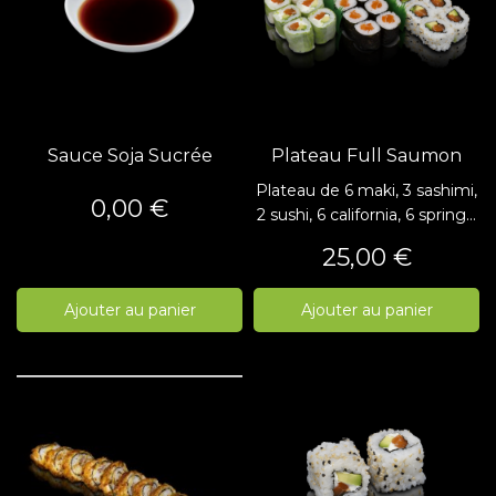
Sauce Soja Sucrée
Plateau Full Saumon
Plateau de 6 maki, 3 sashimi,
Prix
0,00 €
2 sushi, 6 california, 6 spring...
Prix
25,00 €
Ajouter au panier
Ajouter au panier