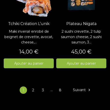
Tchiki Création L’unik
Plateau Niigata
Maki inversé enrobé de
2 sushi crevette, 2 tulip
beignet de crevette, avocat,
saumon cheese, 2 sushi
cheese,...
saumon, 3...
Prix
Prix
14,00 €
45,00 €
Ajouter au panier
Ajouter au panier
…
Suivant

1
2
3
8