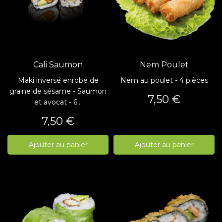
Cali Saumon
Nem Poulet
Maki inversé enrobé de
Nem au poulet - 4 pièces
graine de sésame - Saumon
Prix
7,50 €
et avocat - 6...
Prix
7,50 €
Ajouter au panier
Ajouter au panier