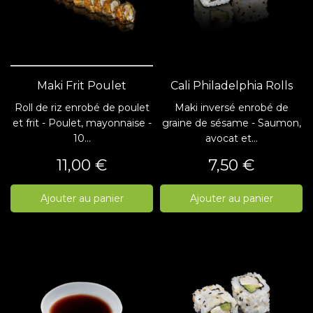
Maki Frit Poulet
Cali Philadelphia Rolls
Roll de riz enrobé de poulet
Maki inversé enrobé de
et frit - Poulet, mayonnaise -
graine de sésame - Saumon,
10...
avocat et...
Prix
Prix
11,00 €
7,50 €
Ajouter au panier
Ajouter au panier