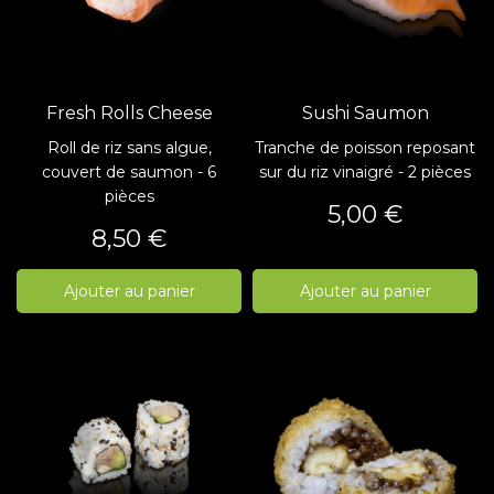
Fresh Rolls Cheese
Sushi Saumon
Roll de riz sans algue,
Tranche de poisson reposant
couvert de saumon - 6
sur du riz vinaigré - 2 pièces
pièces
Prix
5,00 €
Prix
8,50 €
Ajouter au panier
Ajouter au panier