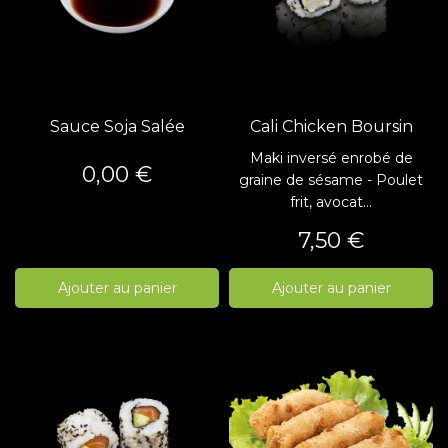
Sauce Soja Salée
Cali Chicken Boursin
Maki inversé enrobé de
Prix
0,00 €
graine de sésame - Poulet
frit, avocat...
Prix
7,50 €
Ajouter au panier
Ajouter au panier