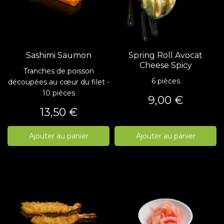
Sashimi Saumon
Spring Roll Avocat
Cheese Spicy
Tranches de poisson
6 pièces
découpées au cœur du filet -
10 pièces
Prix
9,00 €
Prix
13,50 €
Ajouter au panier
Ajouter au panier