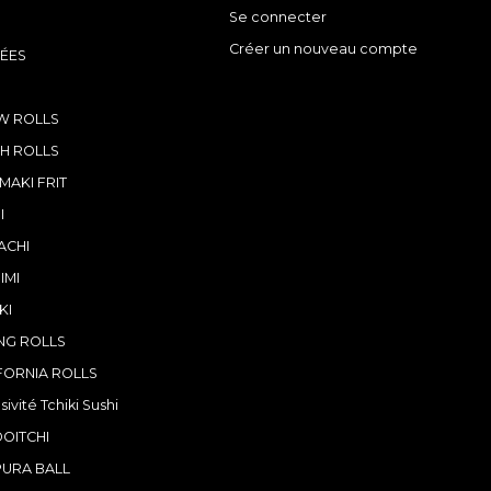
Se connecter
Créer un nouveau compte
ÉES
W ROLLS
H ROLLS
/MAKI FRIT
I
ACHI
IMI
KI
NG ROLLS
FORNIA ROLLS
sivité Tchiki Sushi
OITCHI
URA BALL