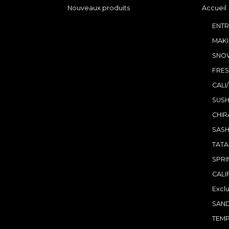
Nouveaux produits
Accueil
ENTR
MAKI
SNO
FRES
CALI
SUSH
CHIR
SASH
TATA
SPRI
CALI
Exclu
SAND
TEMP