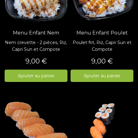
Menu Enfant Nem
Menu Enfant Poulet
Nem crevette - 2 pièces, Riz,
Poulet frit, Riz, Capri Sun et
Capri Sun et Compote
Compote
Prix
Prix
9,00 €
9,00 €
Ajouter au panier
Ajouter au panier