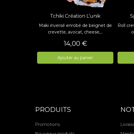
Tchiki Création L’unik
S
Maki inversé enrobé de beignet de
Roll cr
crevette, avocat, cheese,...
o
Prix
14,00 €
Ajouter au panier
PRODUITS
NOT
Promotions
Livrai
Nouveaux produits
Mentio