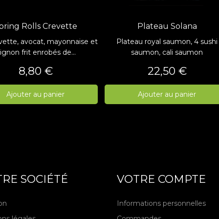
pring Rolls Crevette
Plateau Solana
evette, avocat, mayonnaise et
Plateau royal saumon, 4 sushi
ignon frit enrobés de...
saumon, cali saumon
Prix
Prix
8,80 €
22,50 €
Ajouter au panier
Ajouter au panier
RE SOCIÉTÉ
VOTRE COMPTE
son
Informations personnelles
ns légales
Commandes