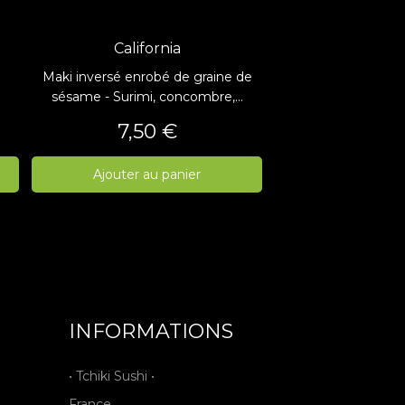
California
Maki inversé enrobé de graine de
sésame - Surimi, concombre,...
Prix
7,50 €
Ajouter au panier
INFORMATIONS
• Tchiki Sushi •
France