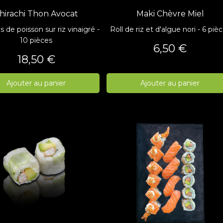
hirachi Thon Avocat
Maki Chèvre Miel
 de poisson sur riz vinaigré -
Roll de riz et d'algue nori - 6 piè
10 pièces
Prix
6,50 €
Prix
18,50 €
Ajouter au panier
Ajouter au panier