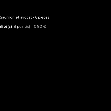
 Saumon et avocat - 6 pièces
lité(s)
.
8
point(s) =
0,80 €
.