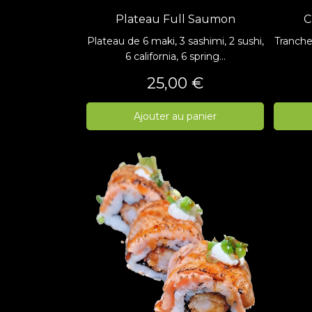
Plateau Full Saumon
C
Plateau de 6 maki, 3 sashimi, 2 sushi,
Tranches
6 california, 6 spring...
Prix
25,00 €
Ajouter au panier