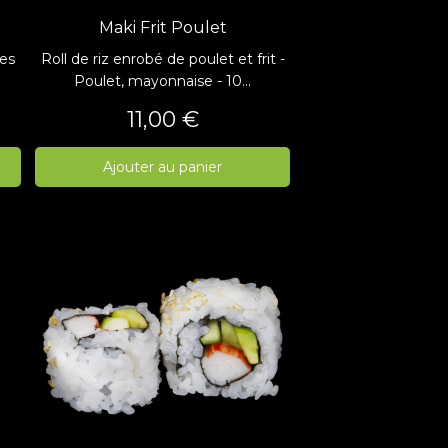
Maki Frit Poulet
ces
Roll de riz enrobé de poulet et frit -
Poulet, mayonnaise - 10...
Prix
11,00 €
Ajouter au panier