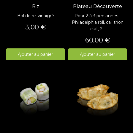
Riz
Plateau Découverte
Bol de riz vinaigré
Pour 2 à 3 personnes -
Philadelphia roll, cali thon
Prix
3,00 €
cuit, 2...
Prix
60,00 €
Ajouter au panier
Ajouter au panier