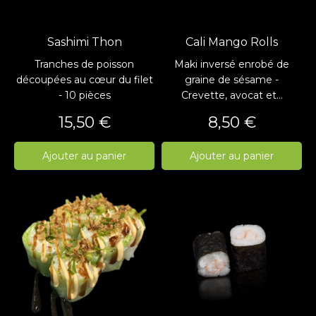
Sashimi Thon
Cali Mango Rolls
Tranches de poisson
Maki inversé enrobé de
découpées au cœur du filet
graine de sésame -
- 10 pièces
Crevette, avocat et...
Prix
Prix
15,50 €
8,50 €
Ajouter au panier
Ajouter au panier