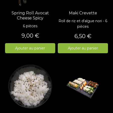
Spring Roll Avocat
Maki Crevette
Cheese Spicy
Roll de riz et d'algue nori - 6
6 pièces
pièces
Prix
9,00 €
Prix
6,50 €
Ajouter au panier
Ajouter au panier