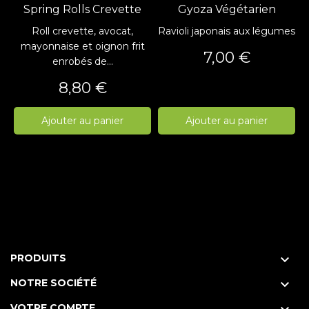
Spring Rolls Crevette
Gyoza Végétarien
Roll crevette, avocat,
Ravioli japonais aux légumes
mayonnaise et oignon frit
Prix
7,00 €
enrobés de...
Prix
8,80 €
Ajouter au panier
Ajouter au panier
PRODUITS

NOTRE SOCIÉTÉ

VOTRE COMPTE