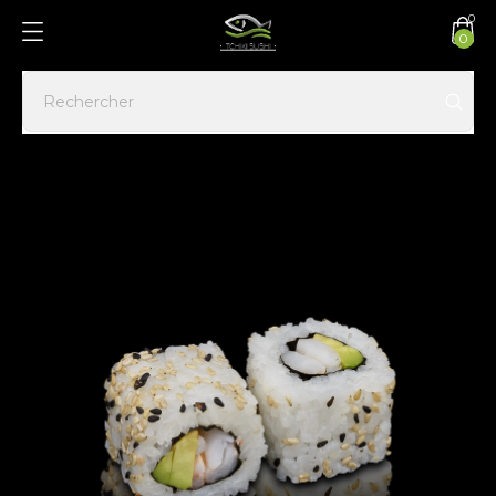
0
0
Accueil
CALIFORNIA ROLLS
Cali crevette