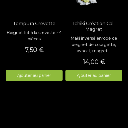
Tempura Crevette
Tchiki Création Cali-
Magret
Beignet frit à la crevette - 4
Maki inversé enrobé de
pièces
beignet de courgette,
Prix
7,50 €
avocat, magret,...
Prix
14,00 €
Ajouter au panier
Ajouter au panier