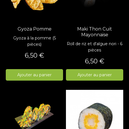
Gyoza Pomme
Maki Thon Cuit
Mayonnaise
Gyoza à la pomme (5
Roll de riz et d'algue nori - 6
pièces)
pièces
Prix
6,50 €
Prix
6,50 €
Ajouter au panier
Ajouter au panier