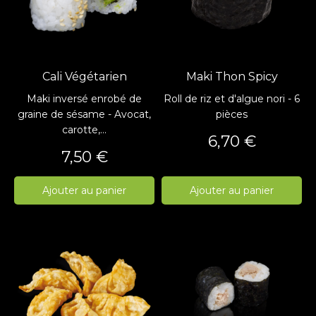
Cali Végétarien
Maki Thon Spicy
Maki inversé enrobé de
Roll de riz et d'algue nori - 6
graine de sésame - Avocat,
pièces
carotte,...
Prix
6,70 €
Prix
7,50 €
Ajouter au panier
Ajouter au panier