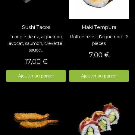
Sushi Tacos
Maki Tempura
Triangle de riz, algue nori,
Roll de riz et d'algue nori - 6
avocat, saumon, crevette,
pièces
sauce...
Prix
7,00 €
Prix
17,00 €
Ajouter au panier
Ajouter au panier