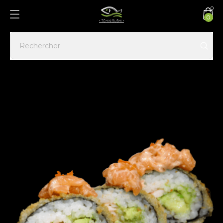
0
0
Accueil
CALI/MAKI FRIT
Crunch Spicy Saumon