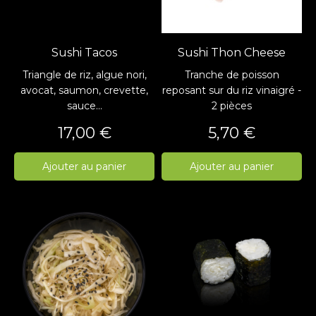
Sushi Tacos
Sushi Thon Cheese
Triangle de riz, algue nori,
Tranche de poisson
avocat, saumon, crevette,
reposant sur du riz vinaigré -
sauce...
2 pièces
Prix
Prix
17,00 €
5,70 €
Ajouter au panier
Ajouter au panier