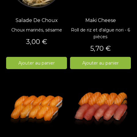
Salade De Choux
Maki Cheese
Choux marinés, sésame
Roll de riz et d'algue nori - 6
pièces
Prix
3,00 €
Prix
5,70 €
Ajouter au panier
Ajouter au panier