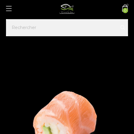
0
0
Accueil
FRESH ROLLS
Fresh Rolls avocat cheese