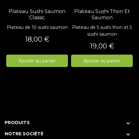
Plateau Sushi Saumon
Plateau Sushi Thon Et
Classic
Saumon
Plateau de 10 sushi saumon
Plateau de 5 sushi thon et 5
sushi saumon
Prix
18,00 €
Prix
19,00 €
Ajouter au panier
Ajouter au panier
PRODUITS

NOTRE SOCIÉTÉ
