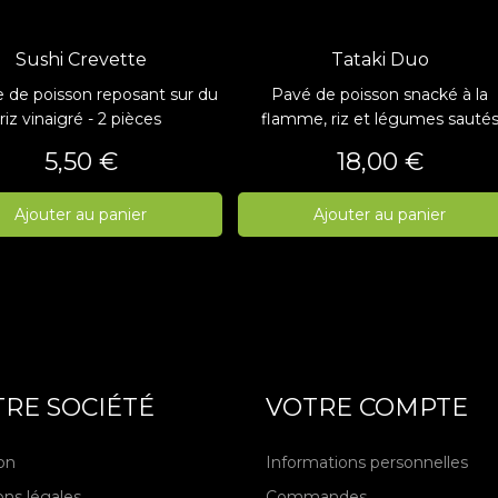
Sushi Crevette
Tataki Duo
 de poisson reposant sur du
Pavé de poisson snacké à la
riz vinaigré - 2 pièces
flamme, riz et légumes sauté
Prix
Prix
5,50 €
18,00 €
Ajouter au panier
Ajouter au panier
RE SOCIÉTÉ
VOTRE COMPTE
son
Informations personnelles
ns légales
Commandes