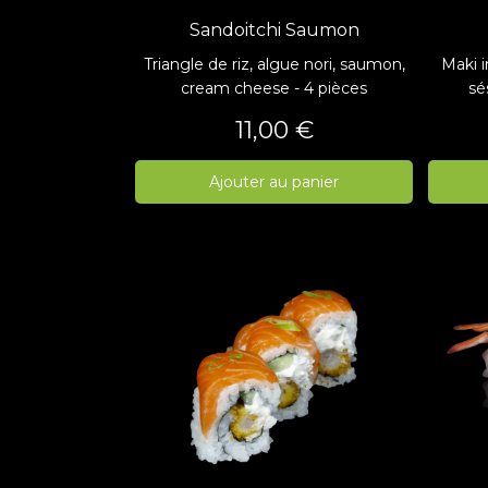
Sandoitchi Saumon
Triangle de riz, algue nori, saumon,
Maki i
cream cheese - 4 pièces
sé
Prix
11,00 €
Ajouter au panier