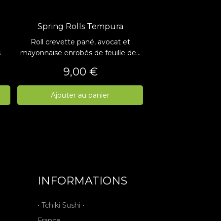
Spring Rolls Tempura
Roll crevette pané, avocat et
s
mayonnaise enrobés de feuille de...
Prix
9,00 €
Ajouter au panier
INFORMATIONS
• Tchiki Sushi •
France