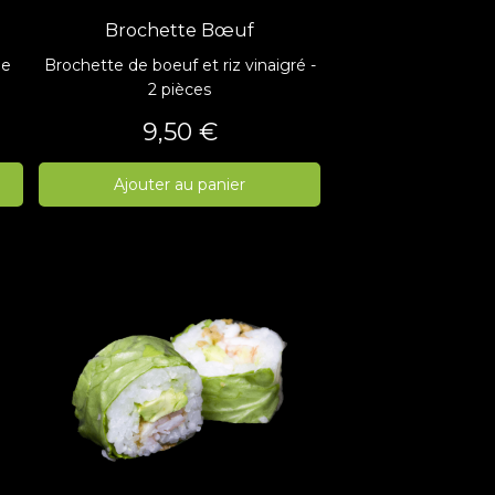
Brochette Bœuf
de
Brochette de boeuf et riz vinaigré -
2 pièces
Prix
9,50 €
Ajouter au panier