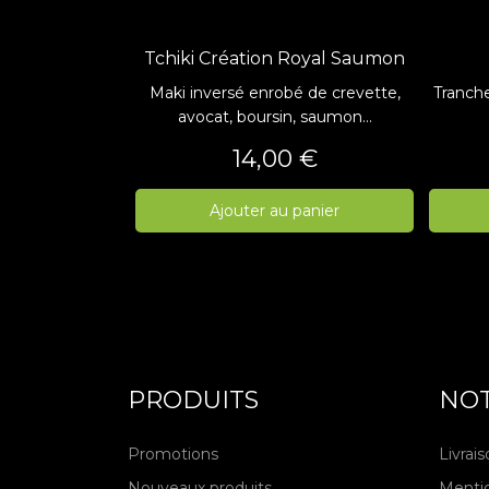
Tchiki Création Royal Saumon
Maki inversé enrobé de crevette,
Tranche
avocat, boursin, saumon...
Prix
14,00 €
Ajouter au panier
PRODUITS
NOT
Promotions
Livrai
Nouveaux produits
Mentio