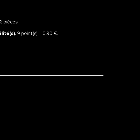
 6 pièces
lité(s)
.
9
point(s) =
0,90 €
.