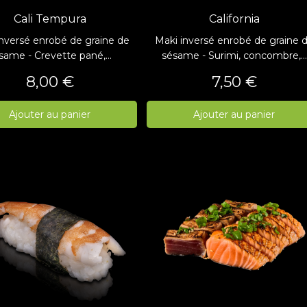
Cali Tempura
California
nversé enrobé de graine de
Maki inversé enrobé de graine 
same - Crevette pané,...
sésame - Surimi, concombre,...
Prix
Prix
8,00 €
7,50 €
Ajouter au panier
Ajouter au panier