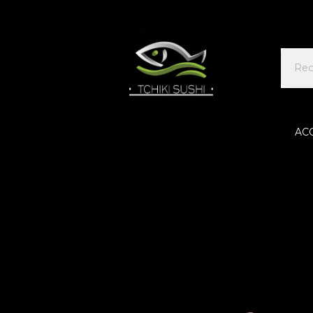
AC
Accueil
FRESH ROLLS
Fresh Rolls cheese