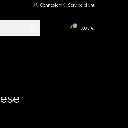
Connexion
Service client
0
0,00 €
R
eese