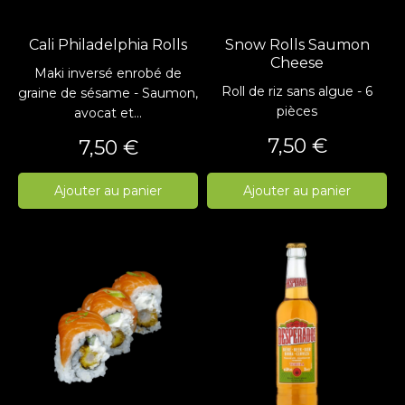
Cali Philadelphia Rolls
Snow Rolls Saumon
Cheese
Maki inversé enrobé de
Roll de riz sans algue - 6
graine de sésame - Saumon,
pièces
avocat et...
Prix
7,50 €
Prix
7,50 €
Ajouter au panier
Ajouter au panier