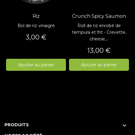
Riz
Crunch Spicy Saumon
Bol de riz vinaigré
Roll de riz enrobé de
tempura et frit - Crevette,
Prix
3,00 €
cheese,...
Prix
13,00 €
Ajouter au panier
Ajouter au panier
PRODUITS
