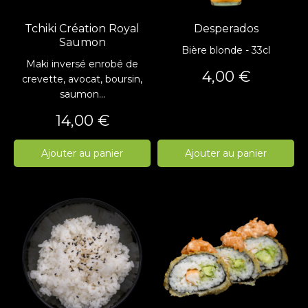
Tchiki Création Royal
Desperados
Saumon
Bière blonde - 33cl
Maki inversé enrobé de
Prix
4,00 €
crevette, avocat, boursin,
saumon...
Prix
14,00 €
Ajouter au panier
Ajouter au panier