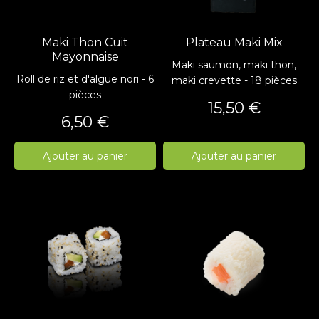
Maki Thon Cuit
Plateau Maki Mix
Mayonnaise
Maki saumon, maki thon,
Roll de riz et d'algue nori - 6
maki crevette - 18 pièces
pièces
Prix
15,50 €
Prix
6,50 €
Ajouter au panier
Ajouter au panier