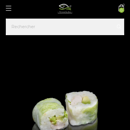
0
0
Accueil
SPRING ROLLS
Spring rolls chicken