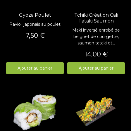
Gyoza Poulet
Tchiki Création Cali
Tataki Saumon
Ravioli japonais au poulet
Maki inversé enrobé de
Prix
7,50 €
beignet de courgette,
saumon tataki et...
Prix
14,00 €
Ajouter au panier
Ajouter au panier