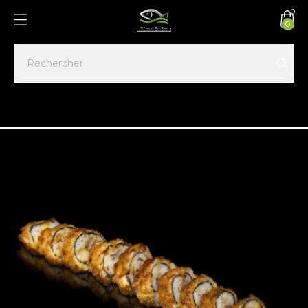
0
0
Accueil
CALI/MAKI FRIT
Maki frit tempura