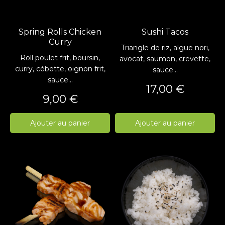
Spring Rolls Chicken
Sushi Tacos
Curry
Triangle de riz, algue nori,
Roll poulet frit, boursin,
avocat, saumon, crevette,
curry, cébette, oignon frit,
sauce...
sauce...
Prix
17,00 €
Prix
9,00 €
Ajouter au panier
Ajouter au panier