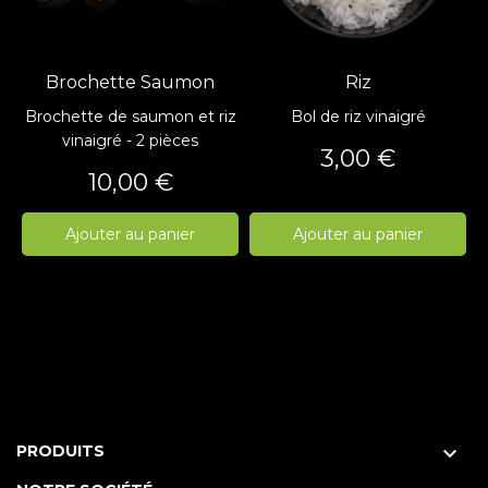
Brochette Saumon
Riz
Brochette de saumon et riz
Bol de riz vinaigré
vinaigré - 2 pièces
Prix
3,00 €
Prix
10,00 €
Ajouter au panier
Ajouter au panier
PRODUITS
