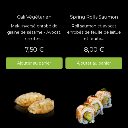
Cali Végétarien
Spring Rolls Saumon
Maki inversé enrobé de
Roll saumon et avocat
graine de sésame - Avocat,
enrobés de feuille de laitue
carotte,...
et feuille...
Prix
Prix
7,50 €
8,00 €
Ajouter au panier
Ajouter au panier